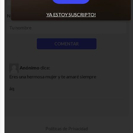
YA ESTOY SUSCRIPTO!
Nombre
Anónimo
dice:
Eres una hermosa mujer y te amaré siempre
áq
Políticas de Privacidad