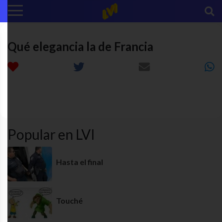
Qué elegancia la de Francia
Los
amigos
AWANTIIA
funny
simpson
Popular en LVI
Hasta el final
Touché