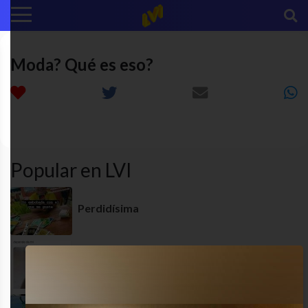
Moda? Qué es eso?
autoestima
funny
humor
MEME
Popular en LVI
Perdidísima
Ay no