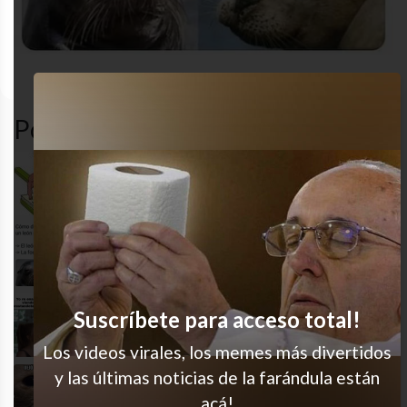
animales
cute
funny
gracioso
Popular en LVI
Cochinotas
Ah nooo que belleza
Suscríbete para acceso total!
Toda boba
Los videos virales, los memes más divertidos
y las últimas noticias de la farándula están
Especial gatitos 5
acá!