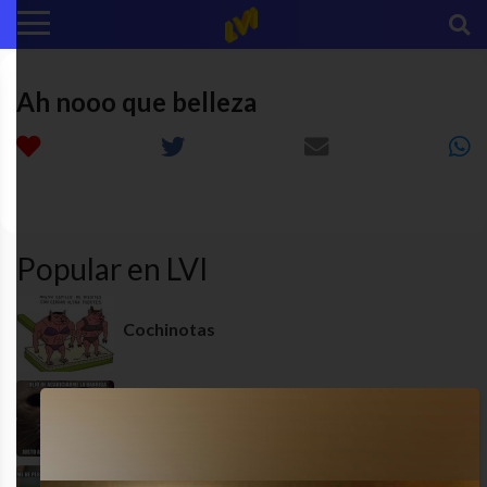
Ah nooo que belleza
animales
cute
funny
MEME
Popular en LVI
Cochinotas
Especial gatitos 5