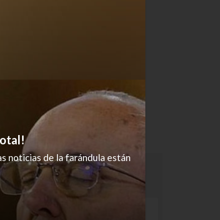
otal!
s noticias de la farándula están