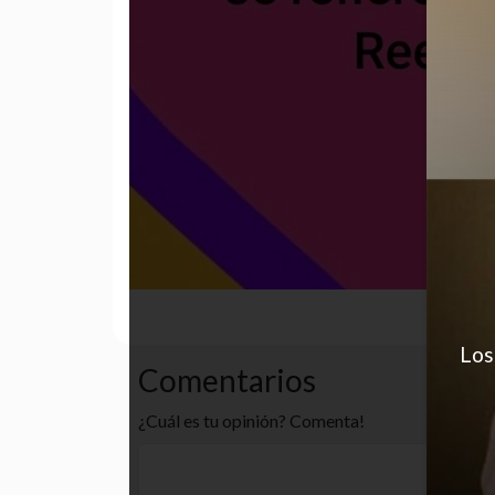
funny
hombres
humor
Los
Comentarios
¿Cuál es tu opinión? Comenta!