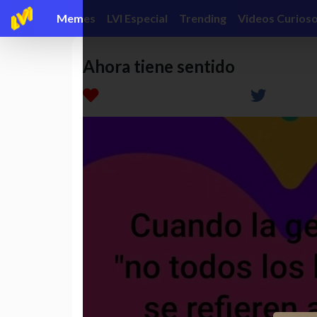
Memes
LVI Especial
Trending
Videos Curios
Ahora tiene sentido