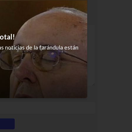
otal!
s noticias de la farándula están