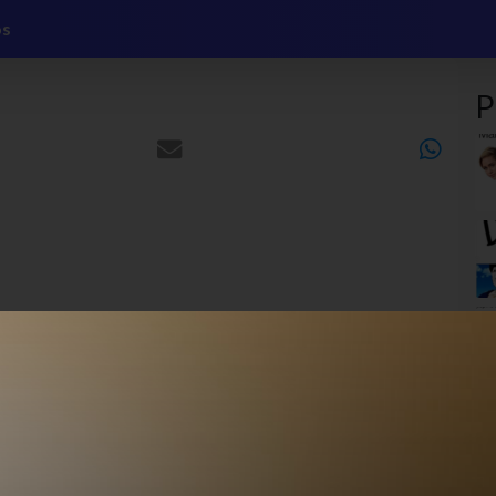
os
P
MEME