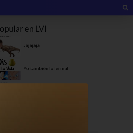
opular en LVI
Jajajaja
Yo también lo leí mal
No era para eso!
Sería muy divertido!