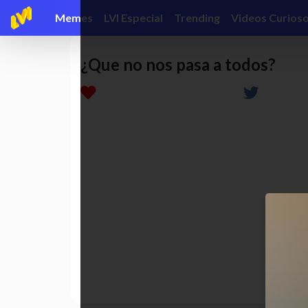
Memes
LVI Especial
Trending
Videos Curios
¿Que no nos pasa a todos?
funny
gracioso
humor