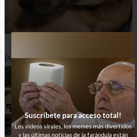
desastre
estudio
perro
universid
Popular en LVI
Así estoy
Estoy en plena investigación
Suscríbete para acceso total!
Admitirlo es el primer paso
Los videos virales, los memes más divertidos
y las últimas noticias de la farándula están