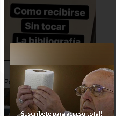
desastre
estudio
funny
universid
Popular en LVI
Así estoy
Suscríbete para acceso total!