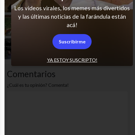
Somos todos, no?
Los videos virales, los memes más divertidos
y las últimas noticias de la farándula están
Uf esas aventuras
acá!
Suscribirme
Admitirlo es el primer paso
YA ESTOY SUSCRIPTO!
Comentarios
¿Cuál es tu opinión? Comenta!