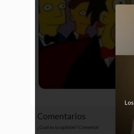
desastre
escuela
humor
Los
Comentarios
¿Cuál es tu opinión? Comenta!