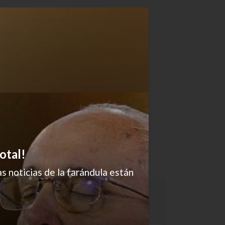
otal!
s noticias de la farándula están