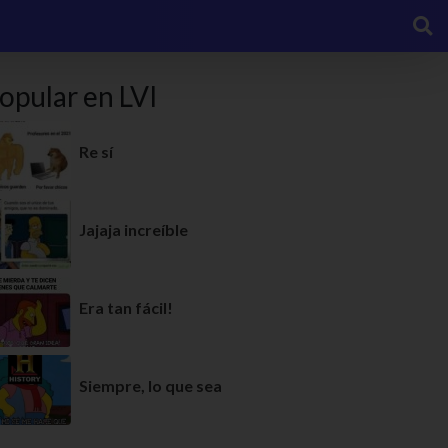
opular en LVI
Re sí
Jajaja increíble
Era tan fácil!
Siempre, lo que sea