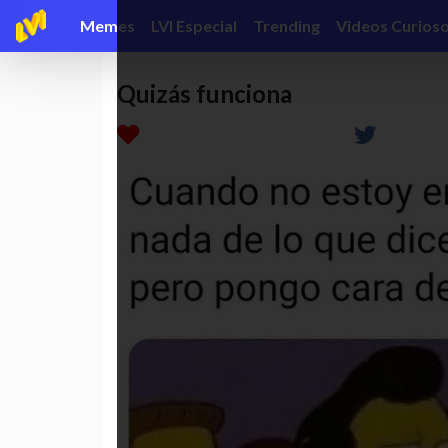
Memes
LVI Especial
Trending
Videos Curios
Quizás funciona