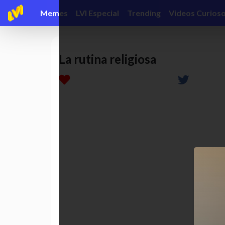
url share https://contenidos.vip/lvi/ar/sharethis/?slug=la-rutina-re
Memes
LVI Especial
Trending
Videos Curios
La rutina religiosa
diversion
funny
MEME