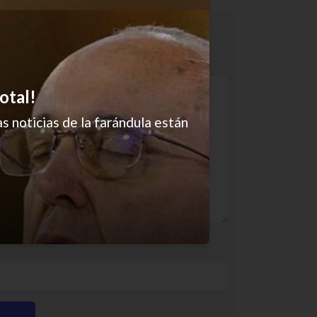
otal!
s noticias de la farándula están