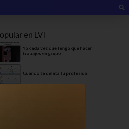
opular en LVI
Yo cada vez que tengo que hacer
trabajos en grupo
Cuando te delata tu profesión
La hazaña de agarrar algo sin
permiso
Jajaja me costó un poquito