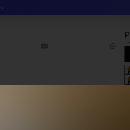
ligiosa
os
P