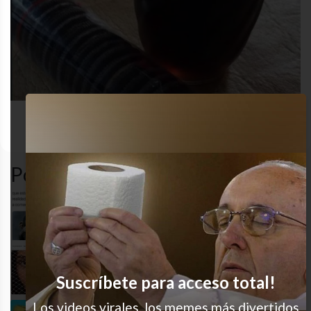
redes
comida
desastre
humor
sociales
Popular en LVI
Re soy
JAJAJA es muy real
Suscríbete para acceso total!
Los videos virales, los memes más divertidos