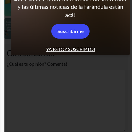
Muy buen punto
y las últimas noticias de la farándula están
acá!
Todos tenemos un frío
Suscribirme
YA ESTOY SUSCRIPTO!
Comentarios
¿Cuál es tu opinión? Comenta!