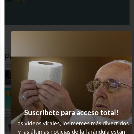
redes
clima
desastre
humor
sociales
Popular en LVI
Jamás entendí esas cosas, jaja
Muy buen punto
Suscríbete para acceso total!
Qué hacés, perdido?
Los videos virales, los memes más divertidos
y las últimas noticias de la farándula están