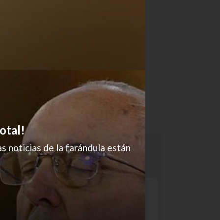
otal!
s noticias de la farándula están