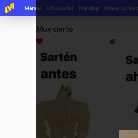
Memes
LVI Especial
Trending
Videos Curios
Muy cierto