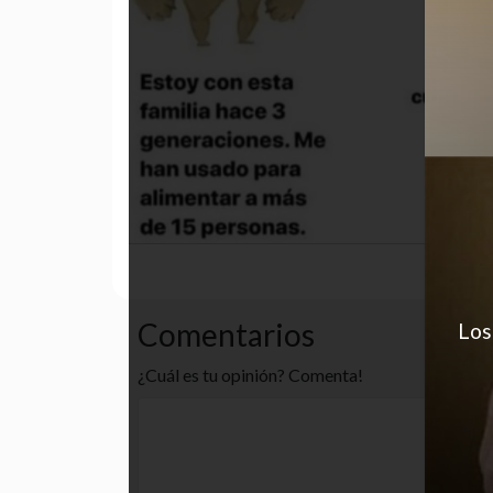
funny
gracioso
humor
Comentarios
Los
¿Cuál es tu opinión? Comenta!