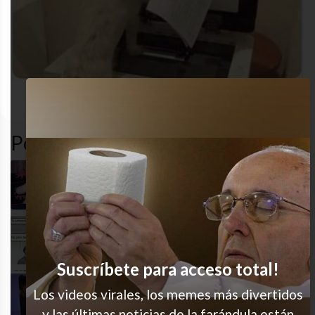
funny
gracioso
humor
MEME
Popular en LVI
Cuando sos la mala influencia de la familia
100% empatía
Suscríbete para acceso total!
Amo estos chistes
Los videos virales, los memes más divertidos
y las últimas noticias de la farándula están