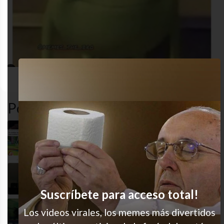
desastre
funny
gracioso
humor
Popular en LVI
Todo rompen
Ya me veo así mañana, jaja
Suscríbete para acceso total!
Los videos virales, los memes más divertidos
Ay es muy bueno