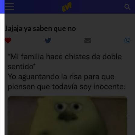
Jajaja ya saben que no