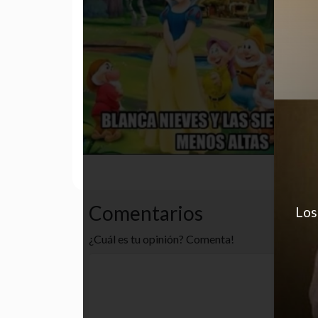
desastre
funny
gracioso
Comentarios
Los
¿Cuál es tu opinión? Comenta!