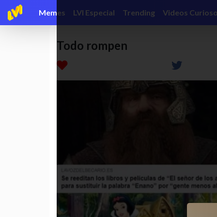
Memes
LVI Especial
Trending
Videos Curios
Todo rompen