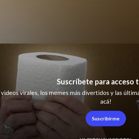
humor
Suscríbete para acceso t
 videos virales, los memes más divertidos y las última
acá!
Suscribirme