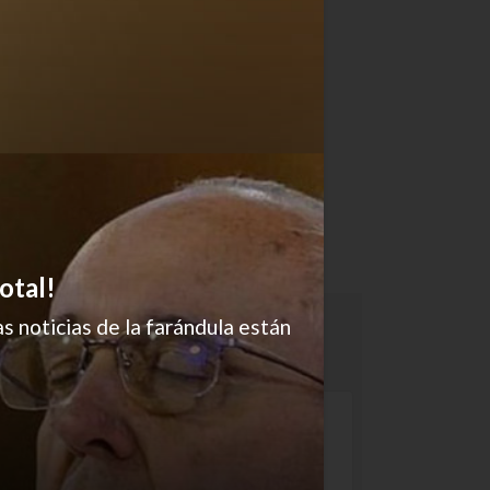
otal!
s noticias de la farándula están