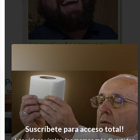
adultez
cansado
desastre
humor
Popular en LVI
Nunca falla
JAJAJAJ no hay remate
Suscríbete para acceso total!