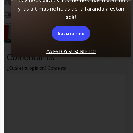
Los videos virales, los memes más divertidos
y las últimas noticias de la farándula están
Científicamente comprobado
acá!
Siempre hacen lo mismo!
Suscribirme
YA ESTOY SUSCRIPTO!
Comentarios
¿Cuál es tu opinión? Comenta!