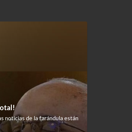
otal!
s noticias de la farándula están