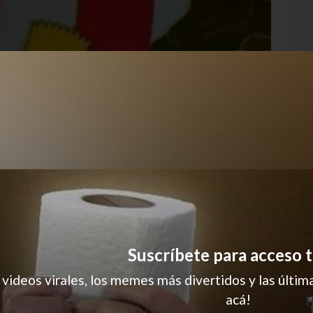
Suscríbete para acceso t
 videos virales, los memes más divertidos y las última
acá!
humor