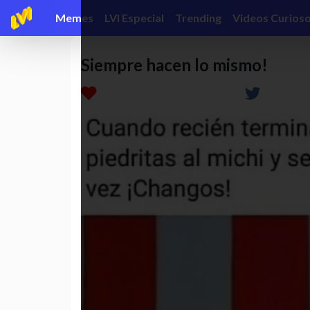
Memes
LVI Especial
Trending
Videos Curios
Siempre hacen lo mismo!