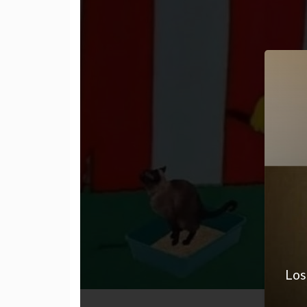
Los
cansado
desastre
gatos