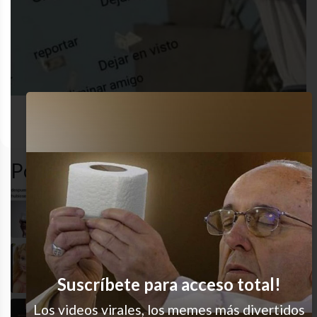
redes
antisocial
desastre
humor
sociales
Popular en LVI
Qué hacés, perdido?
Sí soy
Suscríbete para acceso total!
Los videos virales, los memes más divertidos