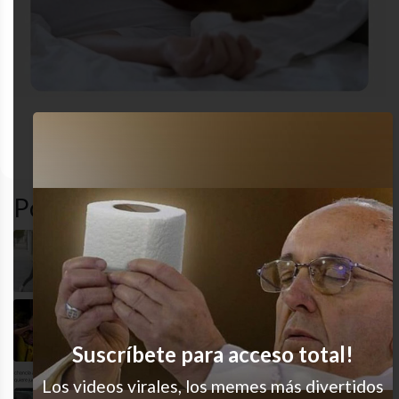
akward
dormir
funny
incontinenc
Popular en LVI
Siempre igual
Ese momento glorioso
Suscríbete para acceso total!
Los videos virales, los memes más divertidos
Pobrecito, dejalo jugar