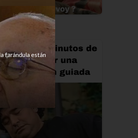
Todos los días
la farándula están