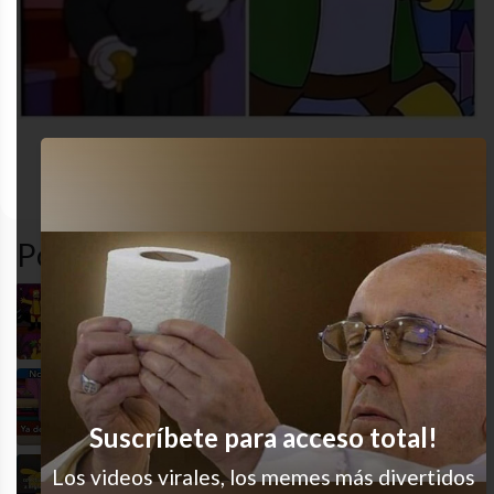
audios
dormido
enojado
funny
Popular en LVI
No me la voy a perder
Todo bajo control
Suscríbete para acceso total!
Los videos virales, los memes más divertidos
Funciona el 100% de las veces