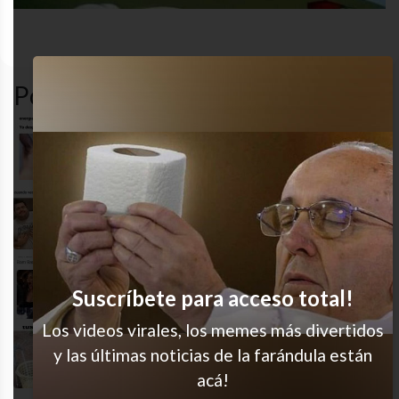
abuela
cocina
comida
consentido
Popular en LVI
¿Energía? ¿Seguro?
Te levantás, lo ves y tipo…
Estado actual: con sueño
Suscríbete para acceso total!
Los videos virales, los memes más divertidos
y las últimas noticias de la farándula están
Se me complica
acá!