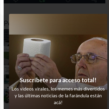
gracioso
humor
recuerdos
twitte
Popular en LVI
Cuánto conocimiento
Imposible no hacerlo
¿Lo habían notado?
Suscríbete para acceso total!
Los videos virales, los memes más divertidos
Imposible no cantarlo
y las últimas noticias de la farándula están
acá!