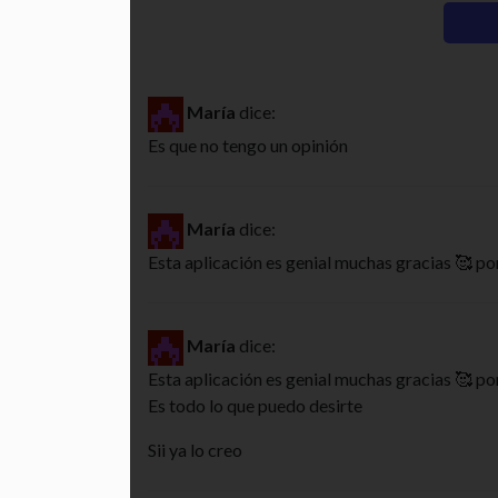
María
dice:
Es que no tengo un opinión
María
dice:
Esta aplicación es genial muchas gracias 🥰 po
María
dice:
Esta aplicación es genial muchas gracias 🥰 po
Es todo lo que puedo desirte
Sii ya lo creo