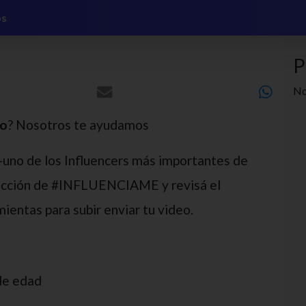
os
P
No
mo
? Nosotros te ayudamos
 -uno de los Influencers más importantes de
a sección de #INFLUENCIAME y revisá el
ientas para subir enviar tu video.
de edad