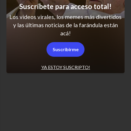
Suscríbete para acceso total!
Los videos virales, los memes más divertidos
SCROLL PARA MÁS NOTICIAS
y las últimas noticias de la farándula están
acá!
Políticas de Privacidad
Suscribirme
Desuscribirse
Términos y condiciones
YA ESTOY SUSCRIPTO!