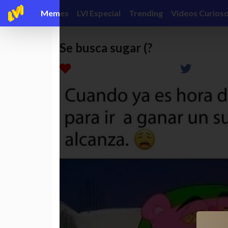
Memes
LVI Especial
Trending
Videos Curios
Se busca sugar (?