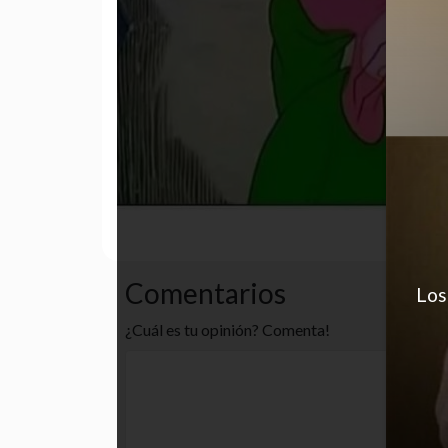
cansancio
dinero
pobre
Comentarios
Los
¿Cuál es tu opinión? Comenta!