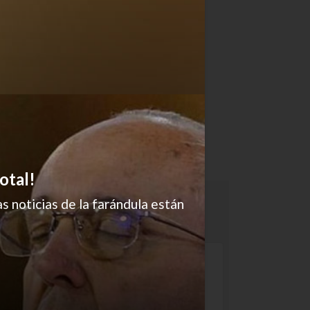
otal!
s noticias de la farándula están