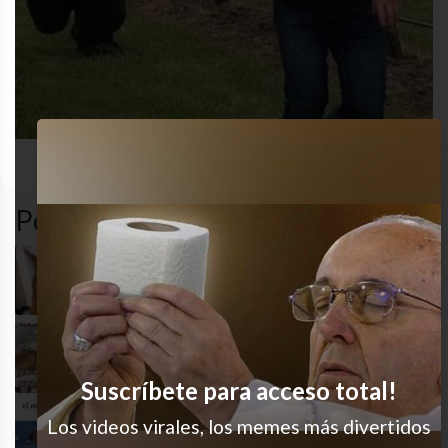
cansancio
desastre
procrastinación
Popular en LVI
Destruida
Así todos los días
Suscríbete para acceso total!
Los videos virales, los memes más divertidos
Siempre a la madrugada