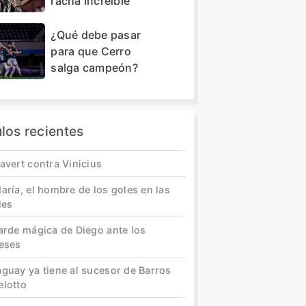
racha increíble
¿Qué debe pasar
para que Cerro
salga campeón?
ulos recientes
avert contra Vinicius
aría, el hombre de los goles en las
les
tarde mágica de Diego ante los
leses
aguay ya tiene al sucesor de Barros
elotto