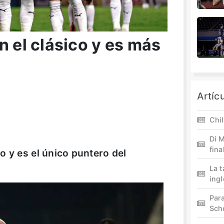
n el clásico y es más
Artíc
Chil
Di M
fina
o y es el único puntero del
La 
ing
Par
Sch