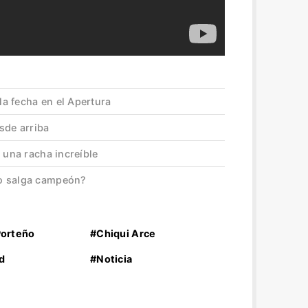
 la fecha en el Apertura
sde arriba
 una racha increíble
o salga campeón?
Porteño
#Chiqui Arce
d
#Noticia