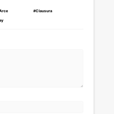
 Arce
#Clausura
ay