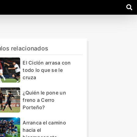
ulos relacionados
El Ciclón arrasa con
todo lo que se le
cruza
¿Quién le pone un
freno a Cerro
Porteño?
Arranca el camino
hacia el