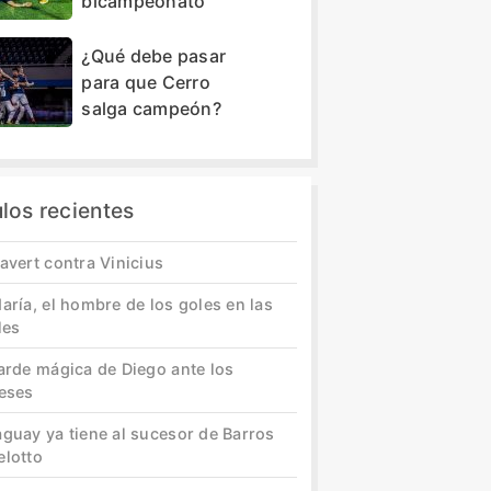
bicampeonato
¿Qué debe pasar
para que Cerro
salga campeón?
ulos recientes
avert contra Vinicius
aría, el hombre de los goles en las
les
tarde mágica de Diego ante los
leses
aguay ya tiene al sucesor de Barros
elotto