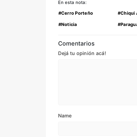
En esta nota:
#Cerro Porteño
#Chiqui
#Noticia
#Paragu
Comentarios
Dejá tu opinión acá!
Name