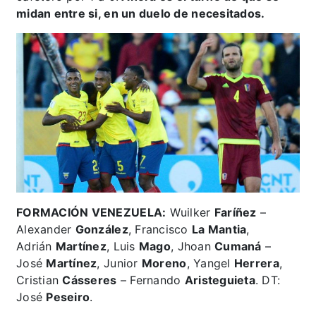
midan entre si, en un duelo de necesitados.
FORMACIÓN VENEZUELA:
Wuilker
Faríñez
–
Alexander
González
, Francisco
La Mantia
,
Adrián
Martínez
, Luis
Mago
, Jhoan
Cumaná
–
José
Martínez
, Junior
Moreno
, Yangel
Herrera
,
Cristian
Cásseres
– Fernando
Aristeguieta
. DT:
José
Peseiro
.