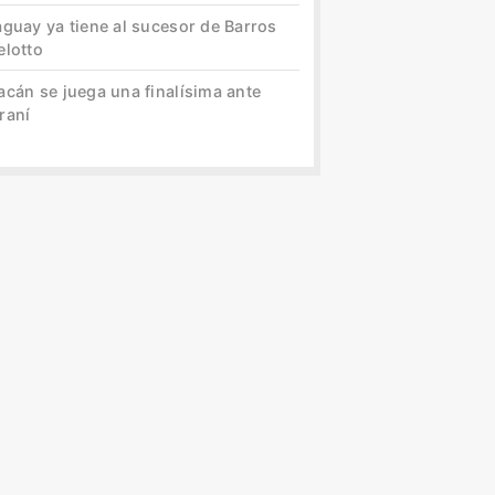
aguay ya tiene al sucesor de Barros
elotto
acán se juega una finalísima ante
raní