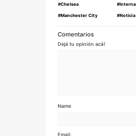
#Chelsea
#Interna
#Manchester City
#Noticia
Comentarios
Dejá tu opinión acá!
Name
Email