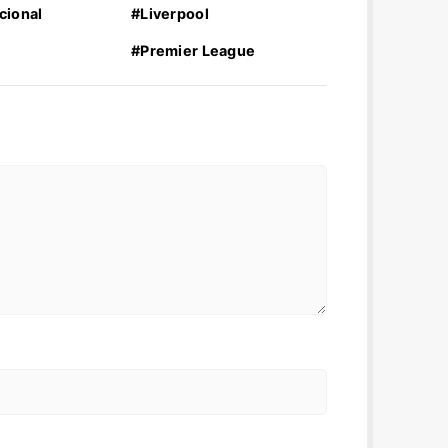
cional
#Liverpool
#Premier League