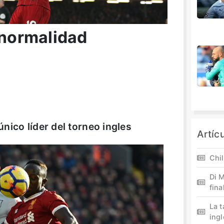
 normalidad
 único líder del torneo ingles
Artíc
Chil
Di M
fina
La 
ing