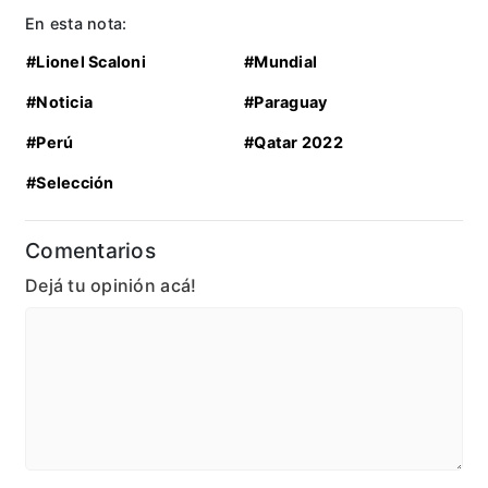
En esta nota:
#Lionel Scaloni
#Mundial
#Noticia
#Paraguay
#Perú
#Qatar 2022
#Selección
Comentarios
Dejá tu opinión acá!