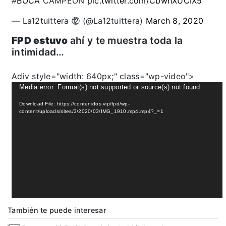
#BOCA
CAMPEÓN
pic.twitter.com/CbwhXUCIX5
— La12tuittera ⑫ (@La12tuittera)
March 8, 2020
FPD estuvo
ahí y te muestra toda la
intimidad…
Video
Adiv style="width: 640px;" class="wp-video">
Player
Media error: Format(s) not supported or source(s) not found
Download File: https://contenidos.vip/fpd/wp-
content/uploads/sites/3/2020/03/IMG_1910.mp4.mp4?_=1
También te puede interesar