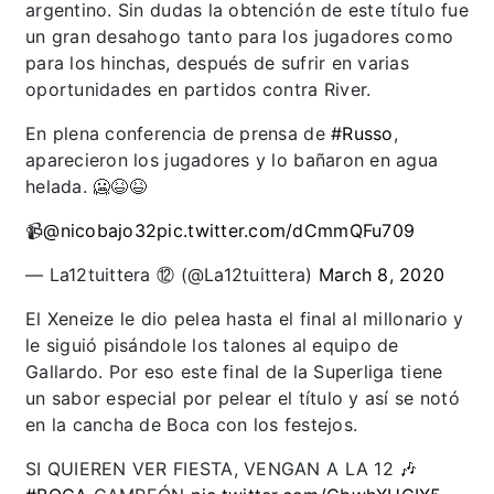
argentino. Sin dudas la obtención de este título fue
un gran desahogo tanto para los jugadores como
para los hinchas, después de sufrir en varias
oportunidades en partidos contra River.
En plena conferencia de prensa de
#Russo
,
aparecieron los jugadores y lo bañaron en agua
helada. 🥶😆😆
📹
@nicobajo32
pic.twitter.com/dCmmQFu709
— La12tuittera ⑫ (@La12tuittera)
March 8, 2020
El Xeneize le dio pelea hasta el final al millonario y
le siguió pisándole los talones al equipo de
Gallardo. Por eso este final de la Superliga tiene
un sabor especial por pelear el título y así se notó
en la cancha de Boca con los festejos.
SI QUIEREN VER FIESTA, VENGAN A LA 12 🎶