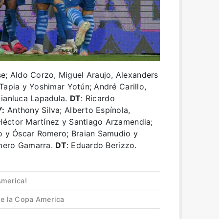
e; Aldo Corzo, Miguel Araujo, Alexanders
Tapia y Yoshimar Yotún; André Carillo,
Gianluca Lapadula.
DT
: Ricardo
:
Anthony Silva; Alberto Espínola,
Héctor Martínez y Santiago Arzamendia;
zo y Óscar Romero; Braian Samudio y
omero Gamarra.
DT
: Eduardo Berizzo.
America!
de la Copa America