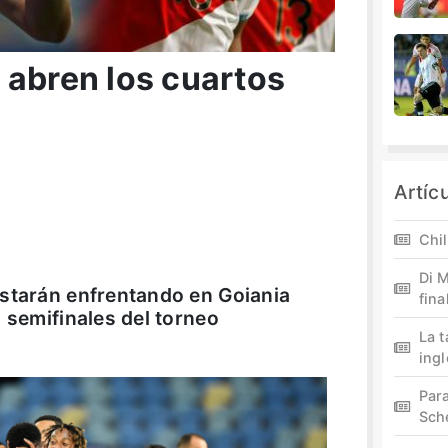
 abren los cuartos
Artíc
Chil
Di M
estarán enfrentando en Goiania
fina
 semifinales del torneo
La 
ing
Par
Sch