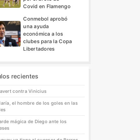
Covid en Flamengo
Conmebol aprobó
una ayuda
económica a los
clubes para la Copa
Libertadores
ulos recientes
avert contra Vinicius
aría, el hombre de los goles en las
les
tarde mágica de Diego ante los
leses
aguay ya tiene al sucesor de Barros