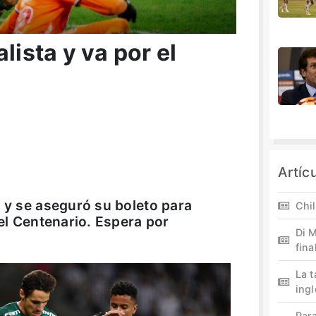
lista y va por el
Artíc
o y se aseguró su boleto para
Chil
 el Centenario. Espera por
Di M
fina
La 
ing
Par