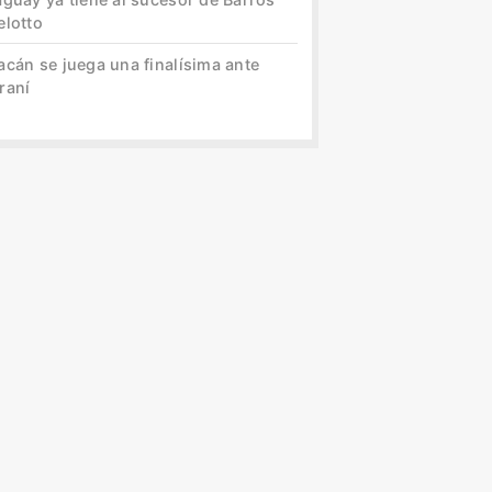
elotto
acán se juega una finalísima ante
raní