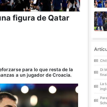
na figura de Qatar
Artíc
Chil
eforzarse para lo que resta de la
Di M
nanzas a un jugador de Croacia.
fina
La 
ing
Par
Sch