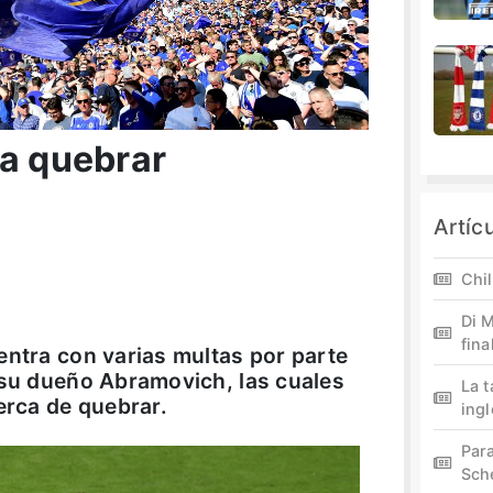
ía quebrar
Artíc
Chil
Di M
fina
entra con varias multas por parte
 su dueño Abramovich, las cuales
La 
erca de quebrar.
ing
Par
Sch