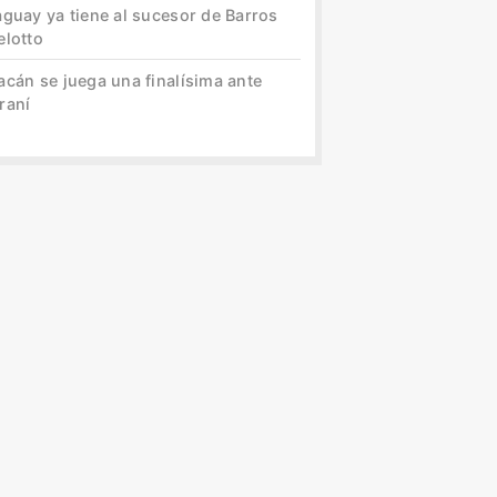
aguay ya tiene al sucesor de Barros
elotto
acán se juega una finalísima ante
raní