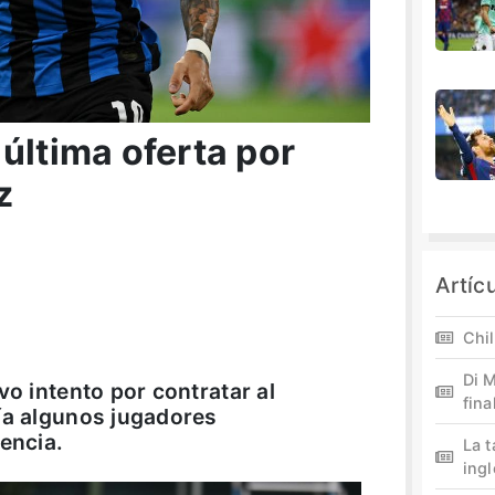
última oferta por
z
Artíc
Chil
Di M
vo intento por contratar al
fina
ía algunos jugadores
encia.
La 
ing