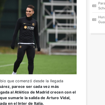
Par
Sch
Hur
Gua
mbio que comenzó desde la llegada
Suárez, parece ser cada vez más
egada al Atlético de Madrid crecen con el
que sumarle la salida de Arturo Vidal,
a en el Inter de Italia.