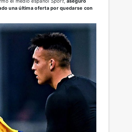
ormó el medio español
Sport
,
aseguró
zado una última oferta por quedarse con