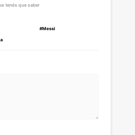
ue tenés que saber
#Messi
a