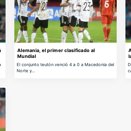
á
Alemania, el primer clasificado al
A
Mundial
l
a
El conjunto teutón venció 4 a 0 a Macedonia del
D
Norte y…
c