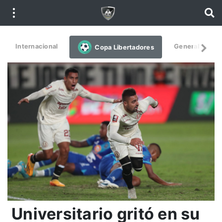
Internacional
General
De
Copa Libertadores
Universitario gritó en su