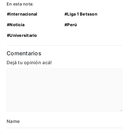
En esta nota:
#Internacional
#Liga 1 Betsson
#Noticia
#Perú
#Universitario
Comentarios
Dejá tu opinión acá!
Name