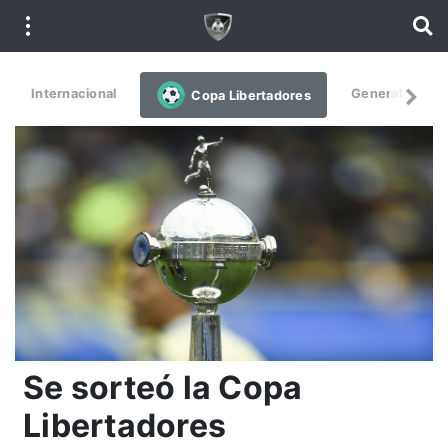
Internacional
General
De
Copa Libertadores
Se sorteó la Copa
Libertadores