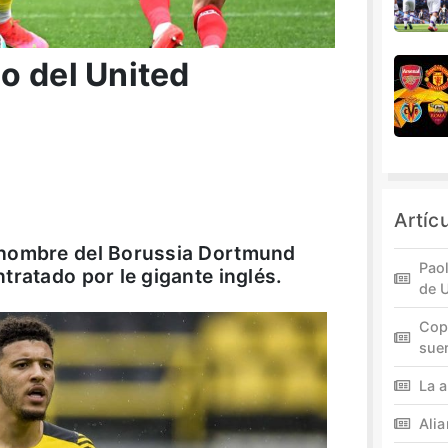
o del United
Artíc
 hombre del Borussia Dortmund
Paol
tratado por le gigante inglés.
de 
Cop
sue
La a
Ali