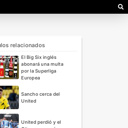
ulos relacionados
El Big Six inglés
abonará una multa
por la Superliga
Europea
Sancho cerca del
United
United perdió y el