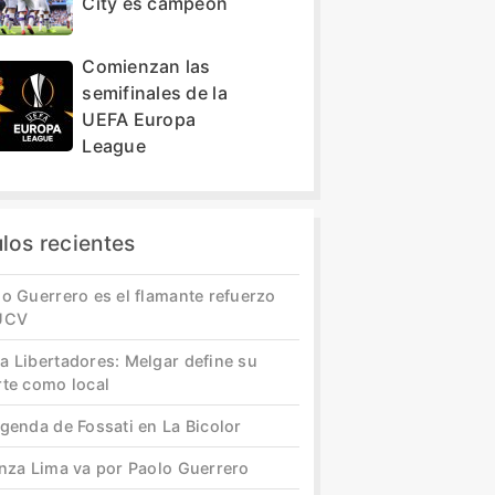
City es campeón
Comienzan las
semifinales de la
UEFA Europa
League
ulos recientes
o Guerrero es el flamante refuerzo
UCV
a Libertadores: Melgar define su
rte como local
genda de Fossati en La Bicolor
anza Lima va por Paolo Guerrero