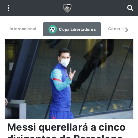
Internacional
General
De
Copa Libertadores
Messi querellará a cinco