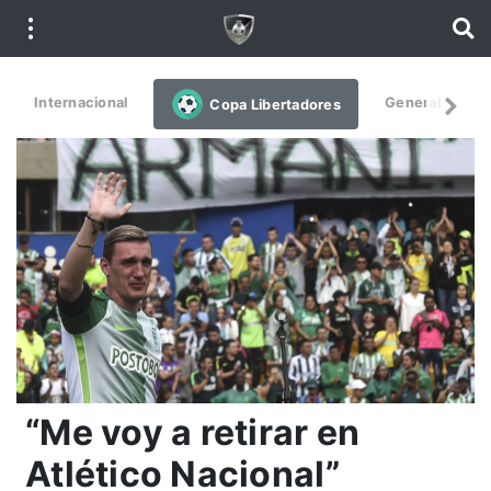
Internacional
General
De
Copa Libertadores
“Me voy a retirar en
Atlético Nacional”