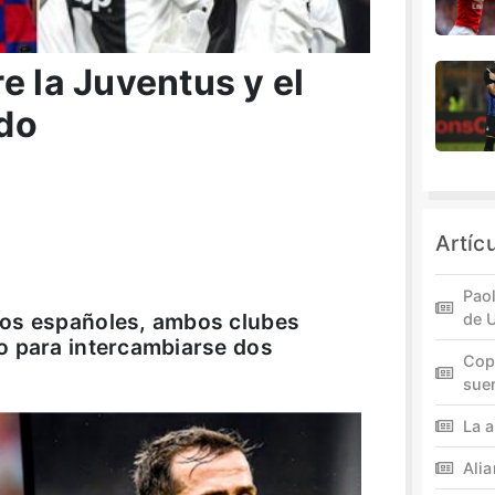
e la Juventus y el
do
Artíc
Paol
ios españoles, ambos clubes
de 
o para intercambiarse dos
Cop
sue
La a
Ali