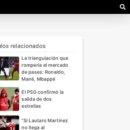
ulos relacionados
La triangulación que
rompería el mercado
de pases: Ronaldo,
Mané, Mbappé
El PSG confirmó la
salida de dos
estrellas
“Si Lautaro Martínez
no llega al