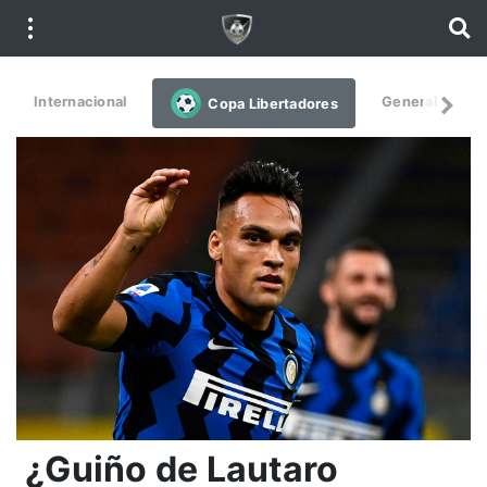
Internacional
General
De
Copa Libertadores
¿Guiño de Lautaro