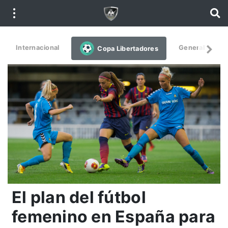
Internacional
General
De
Copa Libertadores
El plan del fútbol
femenino en España para