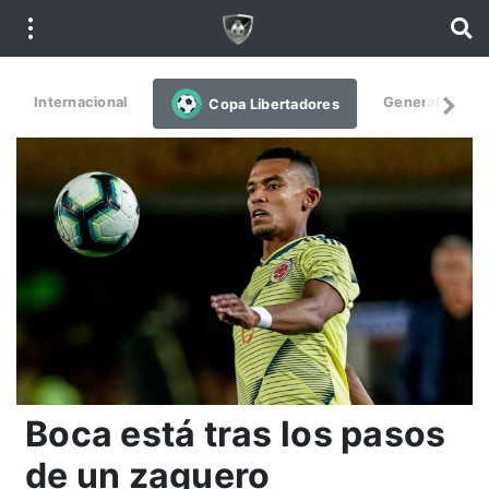
Internacional
General
De
Copa Libertadores
Boca está tras los pasos
de un zaguero